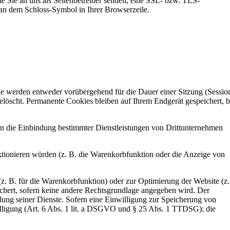
ie Sie an uns als Seitenbetreiber senden, eine SSL- bzw. TLS-
d an dem Schloss-Symbol in Ihrer Browserzeile.
ie werden entweder vorübergehend für die Dauer einer Sitzung (Sessio
löscht. Permanente Cookies bleiben auf Ihrem Endgerät gespeichert, b
en die Einbindung bestimmter Dienstleistungen von Drittunternehmen
ktionieren würden (z. B. die Warenkorbfunktion oder die Anzeige von
. B. für die Warenkorbfunktion) oder zur Optimierung der Website (z.
chert, sofern keine andere Rechtsgrundlage angegeben wird. Der
llung seiner Dienste. Sofern eine Einwilligung zur Speicherung von
illigung (Art. 6 Abs. 1 lit. a DSGVO und § 25 Abs. 1 TTDSG); die