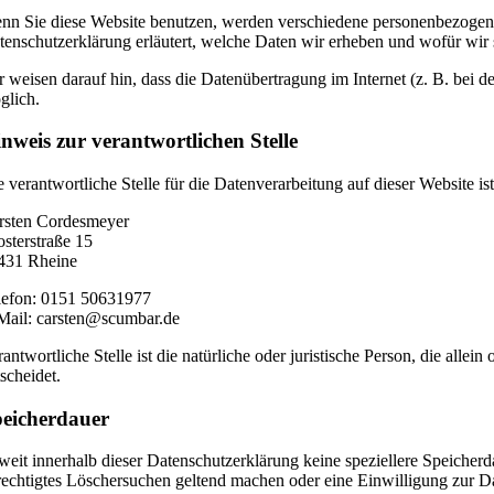
nn Sie diese Website benutzen, werden verschiedene personenbezogene
tenschutzerklärung erläutert, welche Daten wir erheben und wofür wir 
r weisen darauf hin, dass die Datenübertragung im Internet (z. B. bei 
glich.
nweis zur verantwortlichen Stelle
e verantwortliche Stelle für die Datenverarbeitung auf dieser Website ist
rsten Cordesmeyer
osterstraße 15
431 Rheine
lefon: 0151 50631977
Mail: carsten@scumbar.de
rantwortliche Stelle ist die natürliche oder juristische Person, die a
scheidet.
eicherdauer
weit innerhalb dieser Datenschutzerklärung keine speziellere Speicher
rechtigtes Löschersuchen geltend machen oder eine Einwilligung zur Da