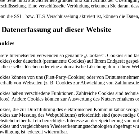
ese Seite nutzt aus Sicherheitsgründen und zum Schutz der Übertragung 
rschlüsselung. Eine verschlüsselte Verbindung erkennen Sie daran, dass
nn die SSL- bzw. TLS-Verschlüsselung aktiviert ist, können die Daten, 
. Datenerfassung auf dieser Website
ookies
sere Internetseiten verwenden so genannte „Cookies“. Cookies sind kl
okies) oder dauerhaft (permanente Cookies) auf Ihrem Endgerät gespei
e diese selbst löschen oder eine automatische Löschung durch Ihren We
okies können von uns (First-Party-Cookies) oder von Drittunternehme
nerhalb von Webseiten (z. B. Cookies zur Abwicklung von Zahlungsdien
okies haben verschiedene Funktionen. Zahlreiche Cookies sind technis
deos). Andere Cookies können zur Auswertung des Nutzerverhaltens 
okies, die zur Durchführung des elektronischen Kommunikationsvorgang
okies zur Messung des Webpublikums) erforderlich sind (notwendige C
bsitebetreiber hat ein berechtigtes Interesse an der Speicherung von n
okies und vergleichbaren Wiedererkennungstechnologien abgefragt wurd
willigung ist jederzeit widerrufbar.