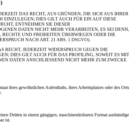
)
DERZEIT DAS RECHT, AUS GRÜNDEN, DIE SICH AUS IHRER
INZULEGEN; DIES GILT AUCH FÜR EIN AUF DIESE
RUHT, ENTNEHMEN SIE DIESER
ENEN DATEN NICHT MEHR VERARBEITEN, ES SEI DENN
 RECHTE UND FREIHEITEN ÜBERWIEGEN ODER DIE
PRUCH NACH ART. 21 ABS. 1 DSGVO).
S RECHT, JEDERZEIT WIDERSPRUCH GEGEN DIE
 DIES GILT AUCH FÜR DAS PROFILING, SOWEIT ES MI
NEN DATEN ANSCHLIESSEND NICHT MEHR ZUM ZWECKE
at ihres gewöhnlichen Aufenthalts, ihres Arbeitsplatzes oder des Ort
e.
an einen Dritten in einem gängigen, maschinenlesbaren Format aushändig
r ist.