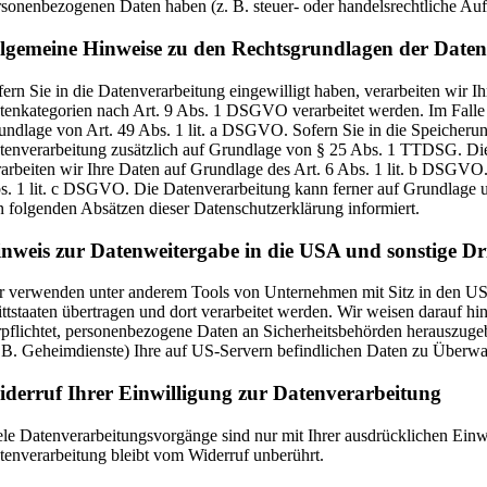
rsonenbezogenen Daten haben (z. B. steuer- oder handelsrechtliche Aufb
lgemeine Hinweise zu den Rechtsgrundlagen der Datenv
fern Sie in die Datenverarbeitung eingewilligt haben, verarbeiten wir
tenkategorien nach Art. 9 Abs. 1 DSGVO verarbeitet werden. Im Falle e
undlage von Art. 49 Abs. 1 lit. a DSGVO. Sofern Sie in die Speicherung 
tenverarbeitung zusätzlich auf Grundlage von § 25 Abs. 1 TTDSG. Die E
rarbeiten wir Ihre Daten auf Grundlage des Art. 6 Abs. 1 lit. b DSGVO. 
s. 1 lit. c DSGVO. Die Datenverarbeitung kann ferner auf Grundlage uns
n folgenden Absätzen dieser Datenschutzerklärung informiert.
nweis zur Datenweitergabe in die USA und sonstige Dri
r verwenden unter anderem Tools von Unternehmen mit Sitz in den USA o
ittstaaten übertragen und dort verarbeitet werden. Wir weisen darauf 
rpflichtet, personenbezogene Daten an Sicherheitsbehörden herauszuge
. B. Geheimdienste) Ihre auf US-Servern befindlichen Daten zu Überwac
derruf Ihrer Einwilligung zur Datenverarbeitung
ele Datenverarbeitungsvorgänge sind nur mit Ihrer ausdrücklichen Einwi
tenverarbeitung bleibt vom Widerruf unberührt.