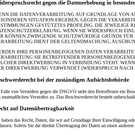
derspruchsrecht gegen die Datenerhebung in besonde
NN DIE DATENVERARBEITUNG AUF GRUNDLAGE VON ART. 6
ESONDEREN SITUATION ERGEBEN, GEGEN DIE VERARBEIT
ESTIMMUNGEN GESTÜTZTES PROFILING. DIE JEWEILIGE 
ATENSCHUTZERKLÄRUNG. WENN SIE WIDERSPRUCH EINLE
IR KÖNNEN ZWINGENDE SCHUTZWÜRDIGE GRÜNDE FÜR DI
ERARBEITUNG DIENT DER GELTENDMACHUNG, AUSÜBUNG 
ERDEN IHRE PERSONENBEZOGENEN DATEN VERARBEITET,
ERARBEITUNG SIE BETREFFENDER PERSONENBEZOGENER 
OLCHER DIREKTWERBUNG IN VERBINDUNG STEHT. WENN
ER DIREKTWERBUNG VERWENDET (WIDERSPRUCH NACH ART
schwerde­recht bei der zuständigen Aufsichts­behörde
 Falle von Verstößen gegen die DSGVO steht den Betroffenen ein Beschw
s mutmaßlichen Verstoßes zu. Das Beschwerderecht besteht unbeschadet 
cht auf Daten­übertrag­barkeit
e haben das Recht, Daten, die wir auf Grundlage Ihrer Einwilligung ode
 lassen. Sofern Sie die direkte Übertragung der Daten an einen anderen V