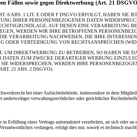
ren Fällen sowie gegen Direktwerbung (Art. 21 DSGVO
 ABS. 1 LIT. E ODER F DSGVO ERFOLGT, HABEN SIE JE
UNG IHRER PERSONENBEZOGENEN DATEN WIDERSPRUCH E
RECHTSGRUNDLAGE, AUF DENEN EINE VERARBEITUNG BE
GEN, WERDEN WIR IHRE BETROFFENEN PERSONENBEZOG
E VERARBEITUNG NACHWEISEN, DIE IHRE INTERESSEN,
ODER VERTEIDIGUNG VON RECHTSANSPRÜCHEN (WIDERS
 UM DIREKTWERBUNG ZU BETREIBEN, SO HABEN SIE DA
DATEN ZUM ZWECKE DERARTIGER WERBUNG EINZULEGEN;
 SIE WIDERSPRECHEN, WERDEN IHRE PERSONENBEZOGE
. 21 ABS. 2 DSGVO).
erderecht bei einer Aufsichtsbehörde, insbesondere in dem Mitgliedsta
anderweitiger verwaltungsrechtlicher oder gerichtlicher Rechtsbehelf
r in Erfüllung eines Vertrags automatisiert verarbeiten, an sich oder 
erantwortlichen verlangen, erfolgt dies nur, soweit es technisch machba