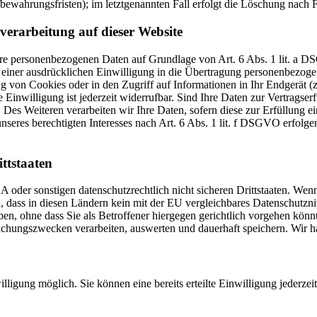
ewahrungsfristen); im letztgenannten Fall erfolgt die Löschung nach F
erarbeitung auf dieser Website
 Ihre personenbezogenen Daten auf Grundlage von Art. 6 Abs. 1 lit. a
iner ausdrücklichen Einwilligung in die Übertragung personenbezogene
von Cookies oder in den Zugriff auf Informationen in Ihr Endgerät (z. 
inwilligung ist jederzeit widerrufbar. Sind Ihre Daten zur Vertragse
Des Weiteren verarbeiten wir Ihre Daten, sofern diese zur Erfüllung ei
eres berechtigten Interesses nach Art. 6 Abs. 1 lit. f DSGVO erfolgen
ttstaaten
der sonstigen datenschutzrechtlich nicht sicheren Drittstaaten. Wenn
hin, dass in diesen Ländern kein mit der EU vergleichbares Datenschut
ben, ohne dass Sie als Betroffener hiergegen gerichtlich vorgehen kö
hungszwecken verarbeiten, auswerten und dauerhaft speichern. Wir hab
lligung möglich. Sie können eine bereits erteilte Einwilligung jederze