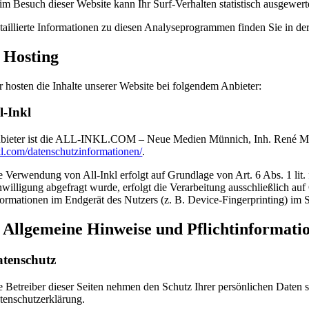
im Besuch dieser Website kann Ihr Surf-Verhalten statistisch ausgewe
taillierte Informationen zu diesen Analyseprogrammen finden Sie in de
. Hosting
r hosten die Inhalte unserer Website bei folgendem Anbieter:
l-Inkl
bieter ist die ALL-INKL.COM – Neue Medien Münnich, Inh. René Münni
kl.com/datenschutzinformationen/
.
e Verwendung von All-Inkl erfolgt auf Grundlage von Art. 6 Abs. 1 lit.
nwilligung abgefragt wurde, erfolgt die Verarbeitung ausschließlich 
formationen im Endgerät des Nutzers (z. B. Device-Fingerprinting) im 
. Allgemeine Hinweise und Pflicht­informati
tenschutz
e Betreiber dieser Seiten nehmen den Schutz Ihrer persönlichen Daten 
tenschutzerklärung.