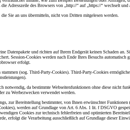
vertraulicher Inhalte, wie zum Beispiel Bestellungen oder Anfragen, d
 die Adresszeile des Browsers von „http://“ auf „https://“ wechselt un
die Sie an uns übermitteln, nicht von Dritten mitgelesen werden.
eine Datenpakete und richten auf Ihrem Endgerät keinen Schaden an. S
chert. Session-Cookies werden nach Ende Ihres Besuchs automatisch ge
bbrowser erfolgt.
n stammen (sog. Third-Party-Cookies). Third-Party-Cookies ermöglich
stleistungen).
ch notwendig, da bestimmte Webseitenfunktionen ohne diese nicht fun
oder zu Werbezwecken verwendet werden.
s, zur Bereitstellung bestimmter, von Ihnen erwünschter Funktionen (z
ookies), werden auf Grundlage von Art. 6 Abs. 1 lit. f DSGVO gespei
otwendigen Cookies zur technisch fehlerfreien und optimierten Bereitste
e, erfolgt die Verarbeitung ausschließlich auf Grundlage dieser Einw